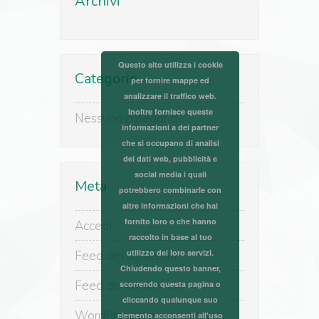
Archivi
Questo sito utilizza i cookie
Categorie
per fornire mappe ed
analizzare il traffico web.
Inoltre fornisce queste
Nessuna categoria
informazioni a dei partner
che si occupano di analisi
dei dati web, pubblicità e
social media i quali
Meta
potrebbero combinarle con
altre informazioni che hai
fornito loro o che hanno
Accedi
raccolto in base al tuo
utilizzo dei loro servizi.
Feed dei contenuti
Chiudendo questo banner,
Feed dei commenti
scorrendo questa pagina o
cliccando qualunque suo
WordPress.org
elemento acconsenti all'uso